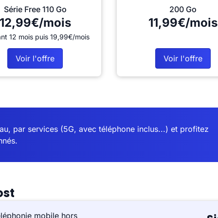
Série Free 110 Go
200 Go
12,99€/mois
11,99€/mois
nt 12 mois puis 19,99€/mois
Voir l'offre
Voir l'offre
u, par services (5G, avec téléphone inclus...) et profitez
nnés.
ost
éléphonie mobile hors