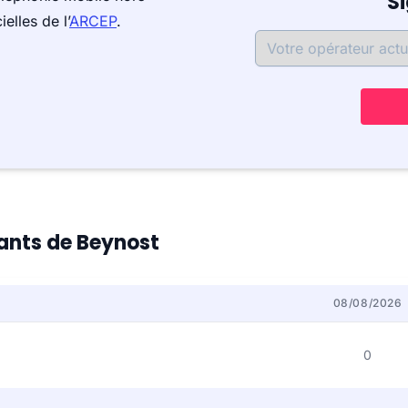
S
elles de l’
ARCEP
.
tants de Beynost
08/08/2026
0