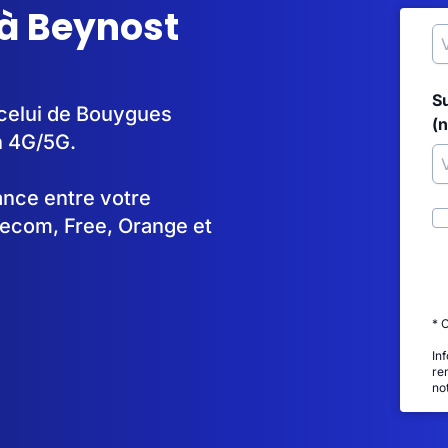
 à Beynost
S
 celui de Bouygues
(
n 4G/5G.
tance entre votre
lecom, Free, Orange et
* 
In
re
no