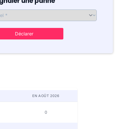
ignaler une panne
Déclarer
EN AOÛT 2026
0