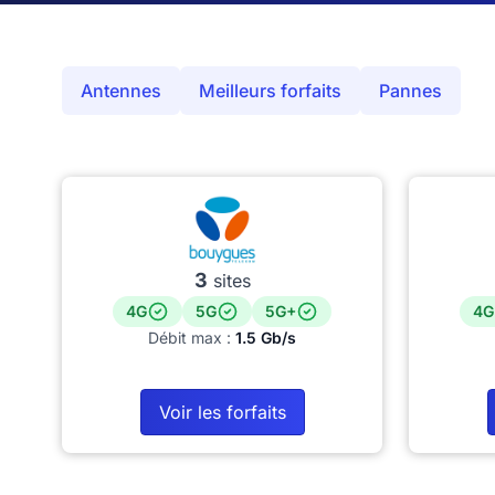
Antennes
Meilleurs forfaits
Pannes
3
sites
4G
5G
5G+
4G
Débit max :
1.5 Gb/s
Voir les forfaits