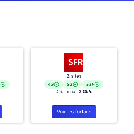
2
sites
4G
5G
5G+
Débit max :
2 Gb/s
Voir les forfaits