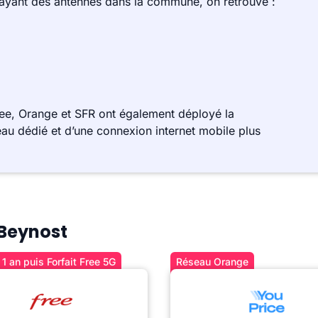
 ayant des antennes dans la commune, on retrouve :
ee, Orange et SFR ont également déployé la
au dédié et d’une connexion internet mobile plus
 Beynost
1 an puis Forfait Free 5G
Réseau Orange