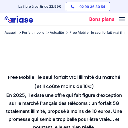
La fibre à partir de 22,99€
02 99 36 30 54
Bons plans
Accueil
Forfait mobile
Actualité
Free Mobile : le seul forfait vrai ill
Box internet
Forfaits mobile
Téléphones
Streaming
Free Mobile : le seul forfait vrai illimité du marché
(et il coûte moins de 10€)
En 2025, il existe une offre qui fait figure d’exception
sur le marché français des télécoms : un forfait 5G
totalement illimité, proposé à moins de 10 euros. Une
promesse qui semble trop belle pour être vraie… et
pourtant, elle est bien réelle.