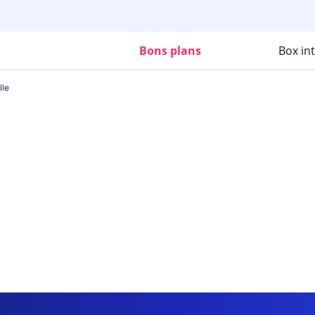
Bons plans
Box in
lle