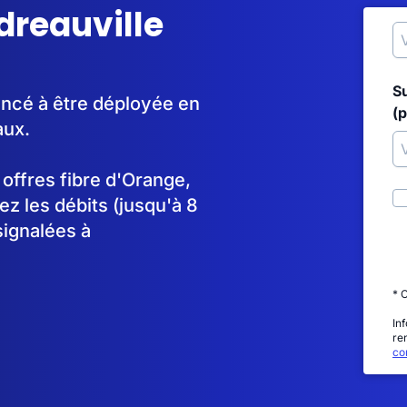
rdreauville
S
encé à être déployée en
(p
aux.
s offres fibre d'Orange,
 les débits (jusqu'à 8
signalées à
* 
In
re
con