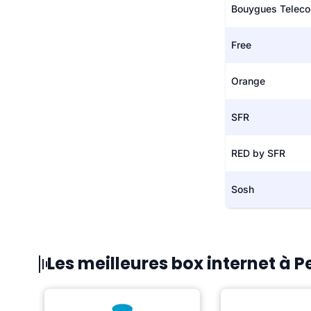
Bouygues Telec
Free
Orange
SFR
RED by SFR
Sosh
Les meilleures box internet à P