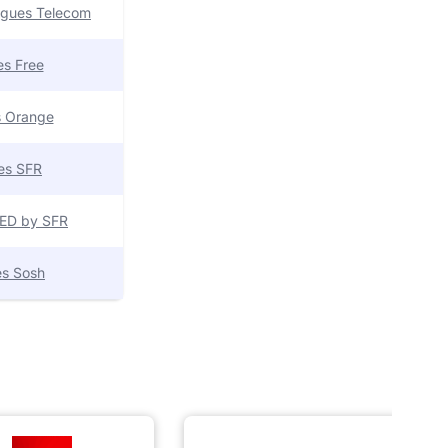
uygues Telecom
res Free
es Orange
res SFR
 RED by SFR
res Sosh