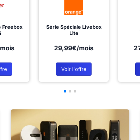
e Freebox
Série Spéciale Livebox
S
Lite
mois
29,99€/mois
2
ffre
Voir l'offre