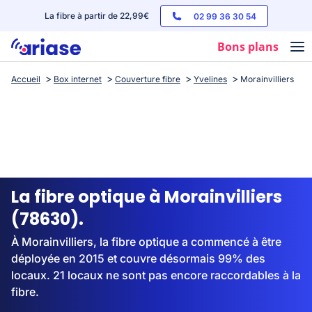
La fibre à partir de 22,99€
02 99 36 30 54
Bons plans
Accueil
Box internet
Couverture fibre
Yvelines
Morainvilliers
Box internet
Forfaits mobile
Téléphones
Streaming
La fibre optique à Morainvilliers
(78630).
À Morainvilliers, la fibre optique a commencé à être
déployée en 2015 et couvre désormais 99% des
locaux. 21 locaux ne sont pas encore raccordables à la
fibre.