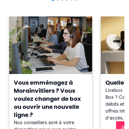
Vous emménagez à
Quelle b
Morainvilliers ? Vous
Livebox ?
Box ? Comp
voulez changer de box
débits et l
ou ouvrir une nouvelle
offres inte
ligne ?
d'accès.
Nos conseillers sont à votre
Je 