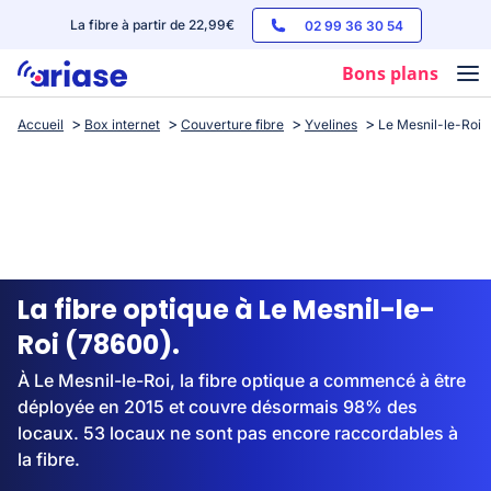
La fibre à partir de 22,99€
02 99 36 30 54
Bons plans
Accueil
Box internet
Couverture fibre
Yvelines
Le Mesnil-le-Roi
Box internet
Forfaits mobile
Téléphones
Streaming
La fibre optique à Le Mesnil-le-
Roi (78600).
À Le Mesnil-le-Roi, la fibre optique a commencé à être
déployée en 2015 et couvre désormais 98% des
locaux. 53 locaux ne sont pas encore raccordables à
la fibre.