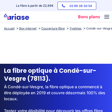
La fibre à partir de 22,99€
02 99 36 30 54
Bons plans
Accueil
Box internet
Couverture fibre
Yvelines
Condé-sur-Vesgr
Box internet
Forfaits mobile
Téléphones
Streaming
La fibre optique à Condé-sur-
Vesgre (78113).
À Condé-sur-Vesgre, la fibre optique a commencé à
être déployée en 2019 et couvre désormais 100% des
locaux.
Testez votre éligibilité pour découvrir les offres fibre