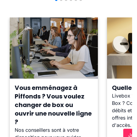
Vous emménagez à
Quelle b
Piffonds ? Vous voulez
Livebox ?
Box ? Comp
changer de box ou
débits et l
ouvrir une nouvelle ligne
offres inte
?
d'accès.
Nos conseillers sont à votre
Je 