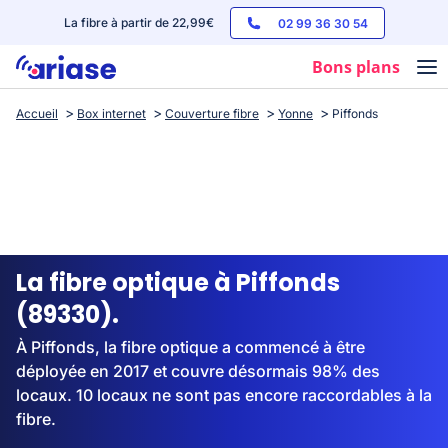
La fibre à partir de 22,99€
02 99 36 30 54
Bons plans
Accueil
Box internet
Couverture fibre
Yonne
Piffonds
Box internet
Forfaits mobile
Téléphones
Streaming
La fibre optique à Piffonds
(89330).
À Piffonds, la fibre optique a commencé à être
déployée en 2017 et couvre désormais 98% des
locaux. 10 locaux ne sont pas encore raccordables à la
fibre.