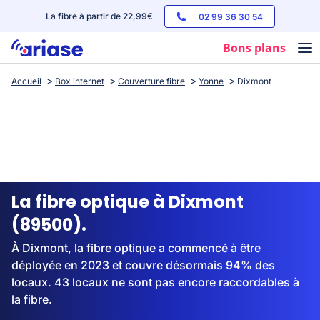
La fibre à partir de 22,99€
02 99 36 30 54
Bons plans
Accueil
Box internet
Couverture fibre
Yonne
Dixmont
Box internet
Forfaits mobile
Téléphones
Streaming
La fibre optique à Dixmont
(89500).
À Dixmont, la fibre optique a commencé à être
déployée en 2023 et couvre désormais 94% des
locaux. 43 locaux ne sont pas encore raccordables à
la fibre.