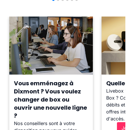
Vous emménagez à
Quelle b
Dixmont ? Vous voulez
Livebox ?
Box ? Comp
changer de box ou
débits et l
ouvrir une nouvelle ligne
offres inte
?
d'accès.
Nos conseillers sont à votre
Je 