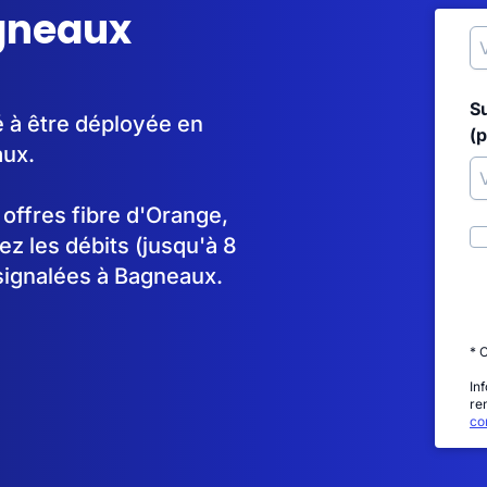
agneaux
S
 à être déployée en
(p
aux.
s offres fibre d'Orange,
 les débits (jusqu'à 8
signalées à Bagneaux.
* 
In
re
con