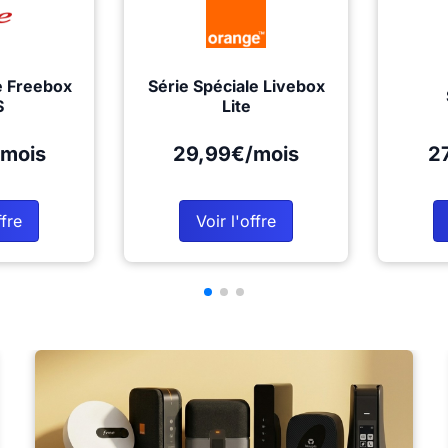
e Freebox
Série Spéciale Livebox
S
Lite
mois
29,99€/mois
2
ffre
Voir l'offre