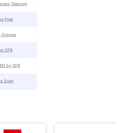
uygues Telecom
res Free
es Orange
res SFR
 RED by SFR
res Sosh