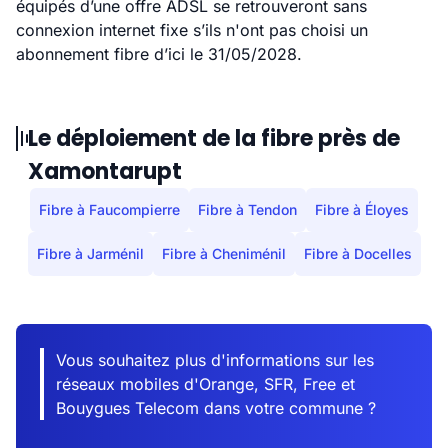
équipés d’une offre ADSL se retrouveront sans
connexion internet fixe s’ils n'ont pas choisi un
abonnement fibre d’ici le 31/05/2028.
Le déploiement de la fibre près de
Xamontarupt
Fibre à Faucompierre
Fibre à Tendon
Fibre à Éloyes
Fibre à Jarménil
Fibre à Cheniménil
Fibre à Docelles
Vous souhaitez plus d'informations sur les
réseaux mobiles d'Orange, SFR, Free et
Bouygues Telecom dans votre commune ?