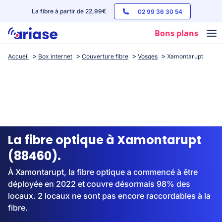
La fibre à partir de 22,99€
02 99 36 30 54
Bons plans
Accueil
Box internet
Couverture fibre
Vosges
Xamontarupt
Box internet
Forfaits mobile
Téléphones
Streaming
La fibre optique à Xamontarupt
(88460).
À Xamontarupt, la fibre optique a commencé à être
déployée en 2022 et couvre désormais 98% des
locaux. 2 locaux ne sont pas encore raccordables à la
fibre.