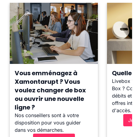
Vous emménagez à
Quelle b
Xamontarupt ? Vous
Livebox ?
Box ? Comp
voulez changer de box
débits et l
ou ouvrir une nouvelle
offres inte
ligne ?
d'accès.
Nos conseillers sont à votre
Je 
disposition pour vous guider
dans vos démarches.