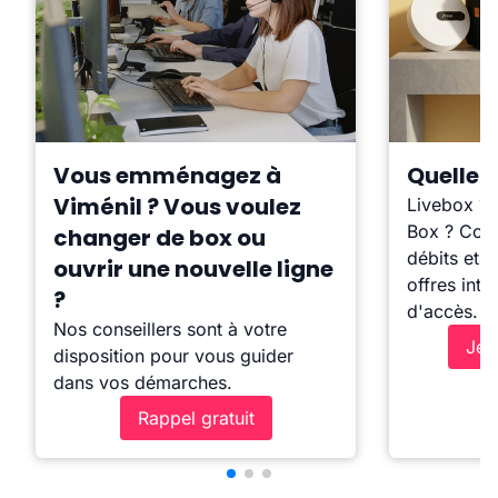
Vous emménagez à
Quelle b
Viménil ? Vous voulez
Livebox ?
Box ? Comp
changer de box ou
débits et l
ouvrir une nouvelle ligne
offres inte
?
d'accès.
Nos conseillers sont à votre
Je 
disposition pour vous guider
dans vos démarches.
Rappel gratuit