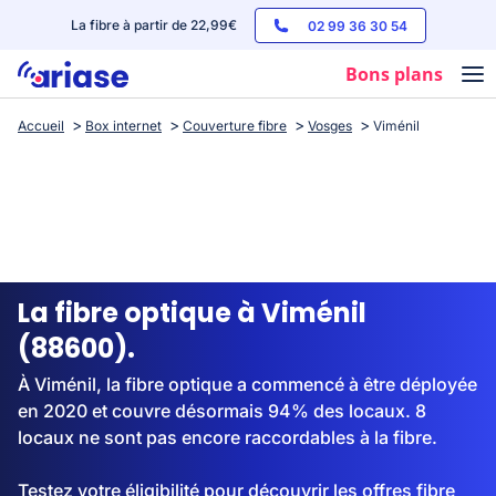
La fibre à partir de 22,99€
02 99 36 30 54
Bons plans
Accueil
Box internet
Couverture fibre
Vosges
Viménil
Box internet
Forfaits mobile
Téléphones
Streaming
La fibre optique à Viménil
(88600).
À Viménil, la fibre optique a commencé à être déployée
en 2020 et couvre désormais 94% des locaux. 8
locaux ne sont pas encore raccordables à la fibre.
Testez votre éligibilité pour découvrir les offres fibre