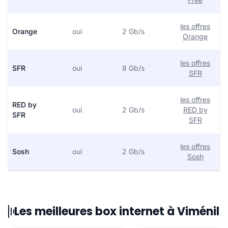
les offres
Orange
oui
2 Gb/s
Orange
les offres
SFR
oui
8 Gb/s
SFR
les offres
RED by
oui
2 Gb/s
RED by
SFR
SFR
les offres
Sosh
oui
2 Gb/s
Sosh
Les meilleures box internet à Viménil