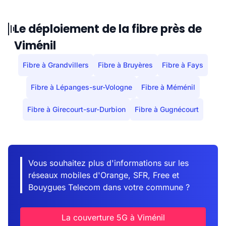
Le déploiement de la fibre près de
Viménil
Fibre à Grandvillers
Fibre à Bruyères
Fibre à Fays
Fibre à Lépanges-sur-Vologne
Fibre à Méménil
Fibre à Girecourt-sur-Durbion
Fibre à Gugnécourt
Vous souhaitez plus d'informations sur les
réseaux mobiles d'Orange, SFR, Free et
Bouygues Telecom dans votre commune ?
La couverture 5G à Viménil