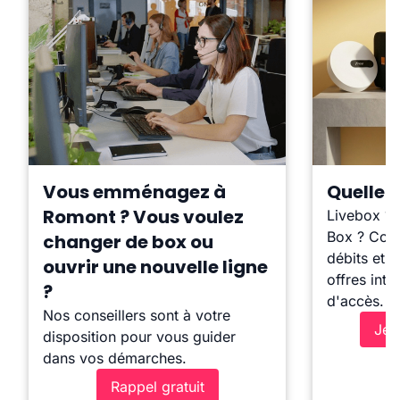
Vous emménagez à
Quelle b
Romont ? Vous voulez
Livebox ?
Box ? Comp
changer de box ou
débits et l
ouvrir une nouvelle ligne
offres inte
?
d'accès.
Nos conseillers sont à votre
Je 
disposition pour vous guider
dans vos démarches.
Rappel gratuit