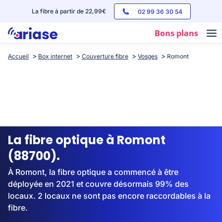
La fibre à partir de 22,99€
02 99 36 30 54
Bons plans
Accueil
Box internet
Couverture fibre
Vosges
Romont
Box internet
Forfaits mobile
Téléphones
Streaming
La fibre optique à Romont
(88700).
À Romont, la fibre optique a commencé à être
déployée en 2021 et couvre désormais 99% des
locaux. 2 locaux ne sont pas encore raccordables à la
fibre.