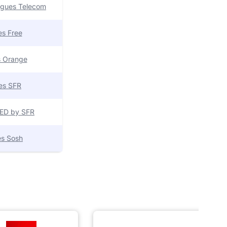
uygues Telecom
res Free
es Orange
res SFR
 RED by SFR
res Sosh