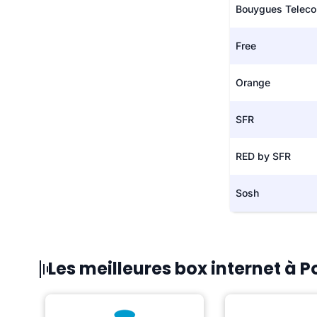
Bouygues Telec
Free
Orange
SFR
RED by SFR
Sosh
Les meilleures box internet à P