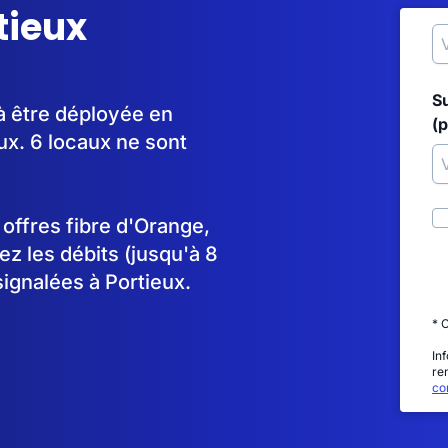
tieux
S
à être déployée en
(p
x. 6 locaux ne sont
s offres fibre d'Orange,
 les débits (jusqu'à 8
ignalées à Portieux.
* 
In
re
con