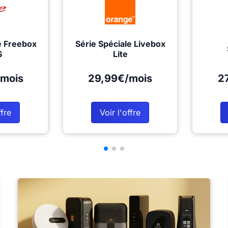
e Freebox
Série Spéciale Livebox
S
Lite
mois
29,99€/mois
2
ffre
Voir l'offre