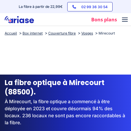
La fibre à partir de 22,99€
02 99 36 30 54
Bons plans
Accueil
Box internet
Couverture fibre
Vosges
Mirecourt
Box internet
Forfaits mobile
Téléphones
Streaming
La fibre optique à Mirecourt
(88500).
À Mirecourt, la fibre optique a commencé à être
déployée en 2023 et couvre désormais 94% des
locaux. 236 locaux ne sont pas encore raccordables à
la fibre.