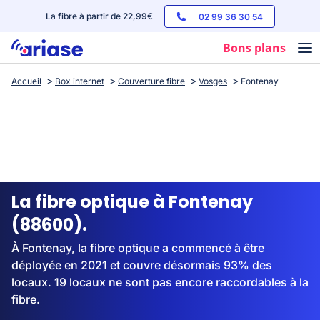
La fibre à partir de 22,99€
02 99 36 30 54
Bons plans
Accueil
Box internet
Couverture fibre
Vosges
Fontenay
Box internet
Forfaits mobile
Téléphones
Streaming
La fibre optique à Fontenay
(88600).
À Fontenay, la fibre optique a commencé à être
déployée en 2021 et couvre désormais 93% des
locaux. 19 locaux ne sont pas encore raccordables à la
fibre.