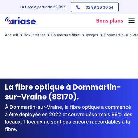
La fibre à partir de 22,99€
02 99 36 30 54
Bons plans
Accueil
Box internet
Couverture fibre
Vosges
Dommartin-sur-Vra
Box internet
Forfaits mobile
Téléphones
Streaming
La fibre optique à Dommartin-
sur-Vraine (88170).
À Dommartin-sur-Vraine, la fibre optique a commencé
à être déployée en 2022 et couvre désormais 99% des
locaux. 1 locaux ne sont pas encore raccordables à la
fibre.