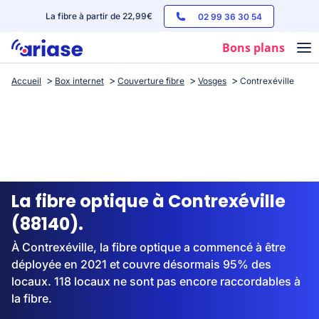
La fibre à partir de 22,99€
02 99 36 30 54
Bons plans
Accueil
Box internet
Couverture fibre
Vosges
Contrexéville
Box internet
Forfaits mobile
Téléphones
Streaming
La fibre optique à Contrexéville
(88140).
À Contrexéville, la fibre optique a commencé à être
déployée en 2021 et couvre désormais 95% des
locaux. 118 locaux ne sont pas encore raccordables à
la fibre.