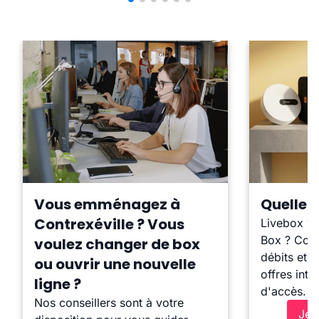
Vous emménagez à
Quelle b
Contrexéville ? Vous
Livebox ?
Box ? Comp
voulez changer de box
débits et l
ou ouvrir une nouvelle
offres inte
ligne ?
d'accès.
Nos conseillers sont à votre
Je 