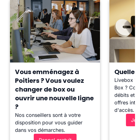
Vous emménagez à
Quelle b
Poitiers ? Vous voulez
Livebox ?
Box ? Comp
changer de box ou
débits et l
ouvrir une nouvelle ligne
offres inte
?
d'accès.
Nos conseillers sont à votre
Je 
disposition pour vous guider
dans vos démarches.