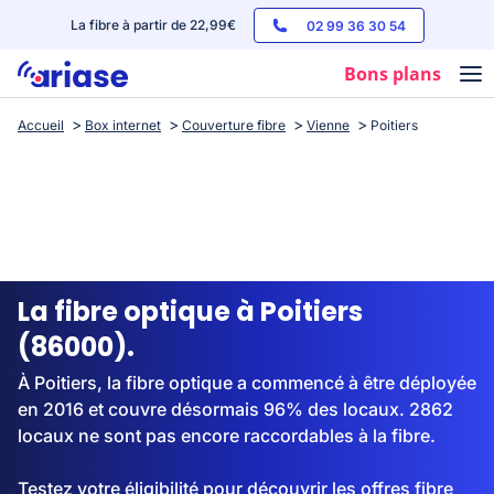
La fibre à partir de 22,99€
02 99 36 30 54
Bons plans
Accueil
Box internet
Couverture fibre
Vienne
Poitiers
Box internet
Forfaits mobile
Téléphones
Streaming
La fibre optique à Poitiers
(86000).
À Poitiers, la fibre optique a commencé à être déployée
en 2016 et couvre désormais 96% des locaux. 2862
locaux ne sont pas encore raccordables à la fibre.
Testez votre éligibilité pour découvrir les offres fibre