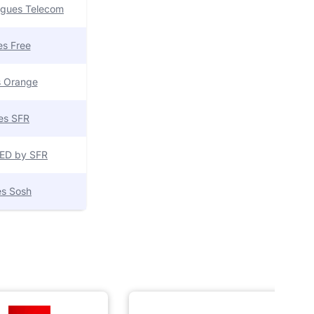
uygues Telecom
res Free
es Orange
res SFR
 RED by SFR
res Sosh