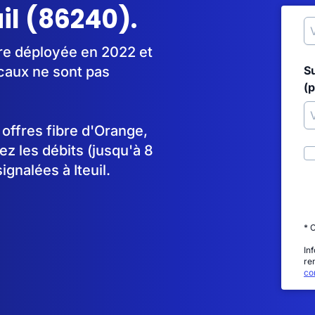
uil (86240).
tre déployée en 2022 et
caux ne sont pas
S
(p
s offres fibre d'Orange,
 les débits (jusqu'à 8
gnalées à Iteuil.
* 
In
re
con