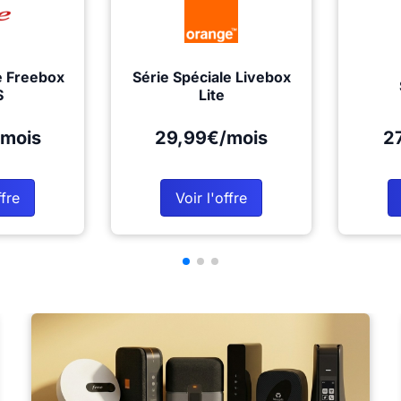
e Freebox
Série Spéciale Livebox
S
Lite
mois
29,99€/mois
2
ffre
Voir l'offre