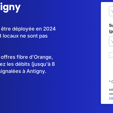
tigny
S
à être déployée en 2024
(p
 locaux ne sont pas
s offres fibre d'Orange,
 les débits (jusqu'à 8
signalées à Antigny.
* 
In
re
con