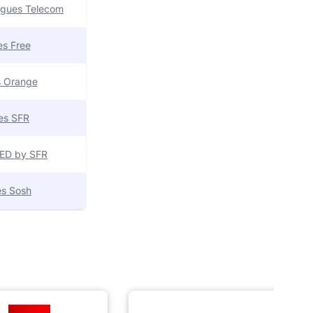
uygues Telecom
res Free
es Orange
res SFR
 RED by SFR
res Sosh