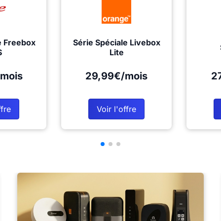
e Freebox
Série Spéciale Livebox
S
Lite
mois
29,99€/mois
2
ffre
Voir l'offre