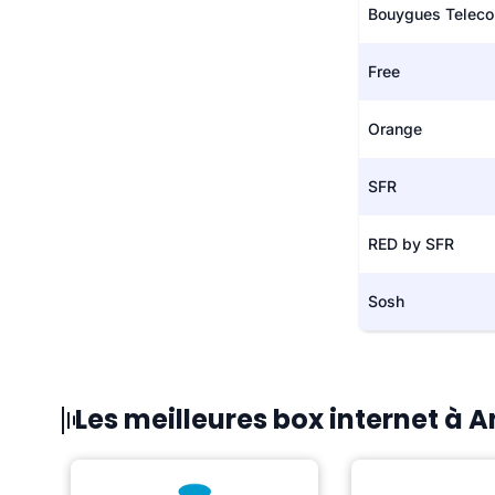
Bouygues Telec
Free
Orange
SFR
RED by SFR
Sosh
Les meilleures box internet à 