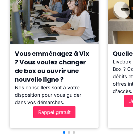
Vous emménagez à Vix
Quelle b
? Vous voulez changer
Livebox ?
Box ? Comp
de box ou ouvrir une
débits et l
nouvelle ligne ?
offres inte
Nos conseillers sont à votre
d'accès.
disposition pour vous guider
Je 
dans vos démarches.
Rappel gratuit