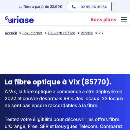
La fibre à partir de 22,99€
02 99 36 30 54
Bons plans
Accueil
Box internet
Couverture fibre
Vendée
Vix
Box internet
Forfaits mobile
Téléphones
Streaming
La fibre optique à Vix (85770).
À Vix, la fibre optique a commencé à être déployée en
2022 et couvre désormais 98% des locaux. 22 locaux
ne sont pas encore raccordables à la fibre.
Testez votre éligibilité pour découvrir les offres fibre
d'Orange, Free, SFR et Bouygues Telecom. Comparez