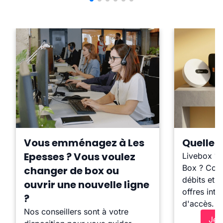
Vous emménagez à Les
Quelle b
Epesses ? Vous voulez
Livebox ?
Box ? Comp
changer de box ou
débits et l
ouvrir une nouvelle ligne
offres inte
?
d'accès.
Nos conseillers sont à votre
Je 