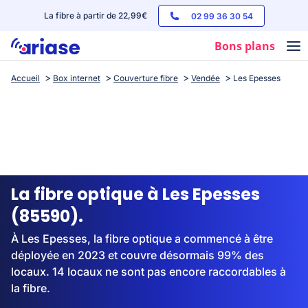
La fibre à partir de 22,99€
02 99 36 30 54
Bons plans
Accueil
Box internet
Couverture fibre
Vendée
Les Epesses
Box internet
Forfaits mobile
Téléphones
Streaming
La fibre optique à Les Epesses
(85590).
À Les Epesses, la fibre optique a commencé à être
déployée en 2023 et couvre désormais 99% des
locaux. 14 locaux ne sont pas encore raccordables à
la fibre.