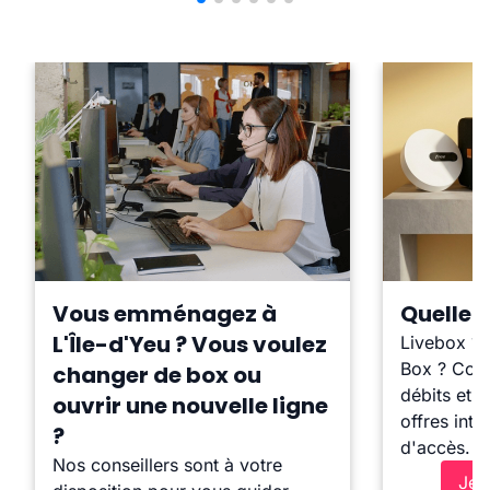
Vous emménagez à
Quelle b
L'Île-d'Yeu ? Vous voulez
Livebox ?
Box ? Comp
changer de box ou
débits et l
ouvrir une nouvelle ligne
offres inte
?
d'accès.
Nos conseillers sont à votre
Je 