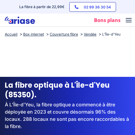
La fibre à partir de 22,99€
02 99 36 30 54
Bons plans
Accueil
Box internet
Couverture fibre
Vendée
L'Île-d'Yeu
Box internet
Forfaits mobile
Téléphones
Streaming
La fibre optique à L'Île-d'Yeu
(85350).
À L'Île-d'Yeu, la fibre optique a commencé à être
déployée en 2023 et couvre désormais 96% des
locaux. 288 locaux ne sont pas encore raccordables à
la fibre.