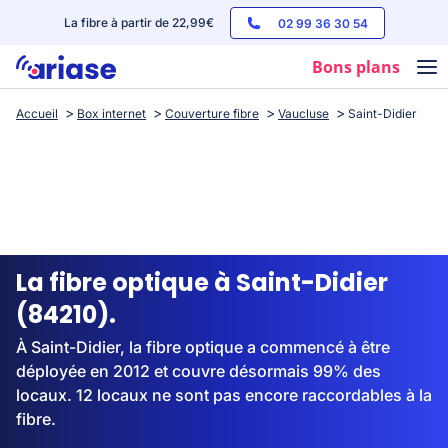
La fibre à partir de 22,99€
02 99 36 30 54
Bons plans
Accueil
Box internet
Couverture fibre
Vaucluse
Saint-Didier
Box internet
Forfaits mobile
Téléphones
Streaming
La fibre optique à Saint-Didier
(84210).
À Saint-Didier, la fibre optique a commencé à être
déployée en 2012 et couvre désormais 99% des
locaux. 12 locaux ne sont pas encore raccordables à la
fibre.