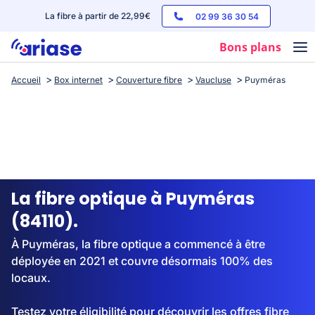
La fibre à partir de 22,99€
02 99 36 30 54
Bons plans
Accueil
Box internet
Couverture fibre
Vaucluse
Puyméras
Box internet
Forfaits mobile
Téléphones
Streaming
La fibre optique à Puyméras
(84110).
À Puyméras, la fibre optique a commencé à être
déployée en 2021 et couvre désormais 100% des
locaux.
Testez votre éligibilité pour découvrir les offres fibre