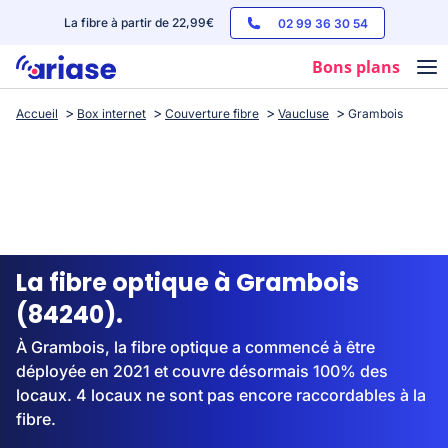
La fibre à partir de 22,99€
02 99 36 30 54
Bons plans
Accueil
Box internet
Couverture fibre
Vaucluse
Grambois
Box internet
Forfaits mobile
Téléphones
Streaming
La fibre optique à Grambois
(84240).
À Grambois, la fibre optique a commencé à être
déployée en 2021 et couvre désormais 100% des
locaux. 4 locaux ne sont pas encore raccordables à la
fibre.