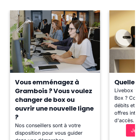
Vous emménagez à
Quelle b
Grambois ? Vous voulez
Livebox ?
Box ? Comp
changer de box ou
débits et l
ouvrir une nouvelle ligne
offres inte
?
d'accès.
Nos conseillers sont à votre
Je 
disposition pour vous guider