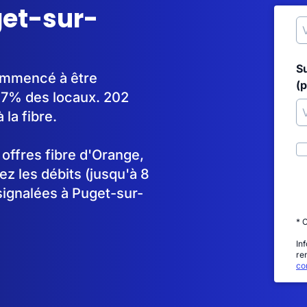
get-sur-
S
commencé à être
(p
97% des locaux. 202
la fibre.
s offres fibre d'Orange,
 les débits (jusqu'à 8
signalées à Puget-sur-
* 
In
re
con