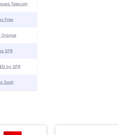
uygues Telecom
res Free
es Orange
res SFR
 RED by SFR
res Sosh