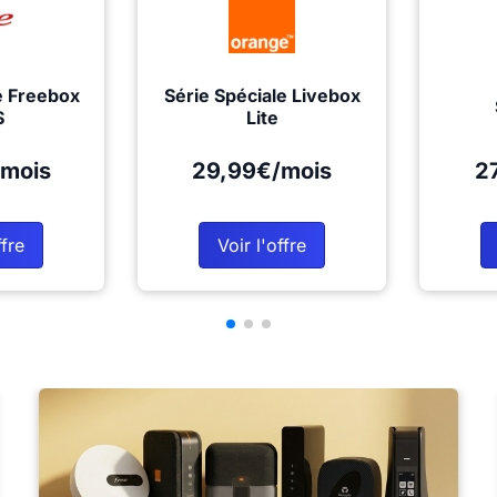
e Freebox
Série Spéciale Livebox
S
Lite
mois
29,99€/mois
2
ffre
Voir l'offre