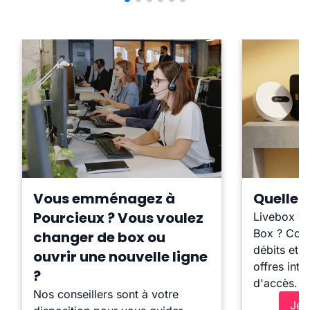
Vous emménagez à
Quelle b
Pourcieux ? Vous voulez
Livebox ?
Box ? Comp
changer de box ou
débits et l
ouvrir une nouvelle ligne
offres inte
?
d'accès.
Nos conseillers sont à votre
Je 