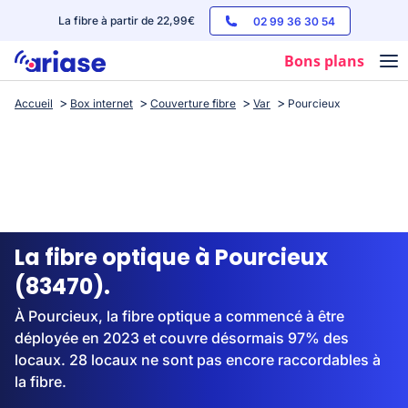
La fibre à partir de 22,99€
02 99 36 30 54
Bons plans
Accueil
Box internet
Couverture fibre
Var
Pourcieux
Box internet
Forfaits mobile
Téléphones
Streaming
La fibre optique à Pourcieux
(83470).
À Pourcieux, la fibre optique a commencé à être
déployée en 2023 et couvre désormais 97% des
locaux. 28 locaux ne sont pas encore raccordables à
la fibre.