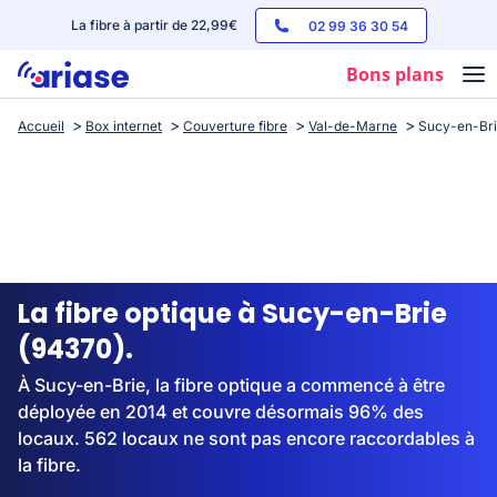
La fibre à partir de 22,99€
02 99 36 30 54
Bons plans
Accueil
Box internet
Couverture fibre
Val-de-Marne
Sucy-en-Br
Box internet
Forfaits mobile
Téléphones
Streaming
La fibre optique à Sucy-en-Brie
(94370).
À Sucy-en-Brie, la fibre optique a commencé à être
déployée en 2014 et couvre désormais 96% des
locaux. 562 locaux ne sont pas encore raccordables à
la fibre.