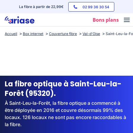
La fibre à partir de 22,99€
02 99 36 30 54
Bons plans
Accueil
Box internet
Couverture fibre
Val-d'Oise
Saint-Leu-la-Fo
Box internet
Forfaits mobile
Téléphones
Streaming
La fibre optique à Saint-Leu-la-
Forêt (95320).
À Saint-Leu-la-Forêt, la fibre optique a commencé à
être déployée en 2016 et couvre désormais 99% des
locaux. 126 locaux ne sont pas encore raccordables à
la fibre.