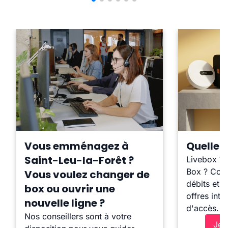
Vous emménagez à
Quelle b
Saint-Leu-la-Forêt ?
Livebox ?
Box ? Comp
Vous voulez changer de
débits et l
box ou ouvrir une
offres inte
nouvelle ligne ?
d'accès.
Nos conseillers sont à votre
Je 