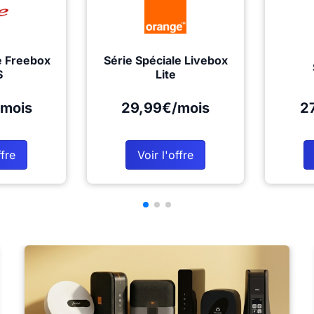
e Freebox
Série Spéciale Livebox
S
Lite
mois
29,99€/mois
2
ffre
Voir l'offre