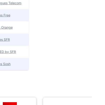
uygues Telecom
res Free
es Orange
res SFR
 RED by SFR
res Sosh