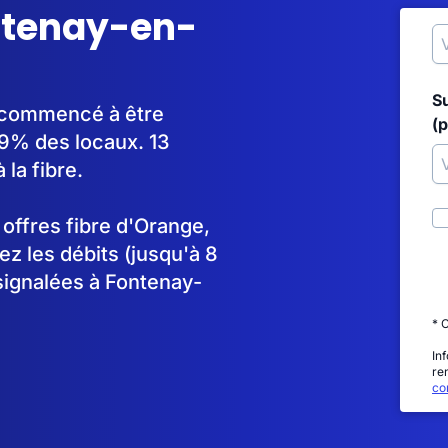
ontenay-en-
S
a commencé à être
(p
9% des locaux. 13
la fibre.
s offres fibre d'Orange,
 les débits (jusqu'à 8
signalées à Fontenay-
* 
In
re
con