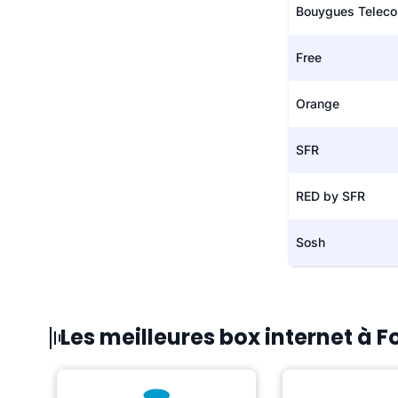
Bouygues Telec
Free
Orange
SFR
RED by SFR
Sosh
Les meilleures box internet à 