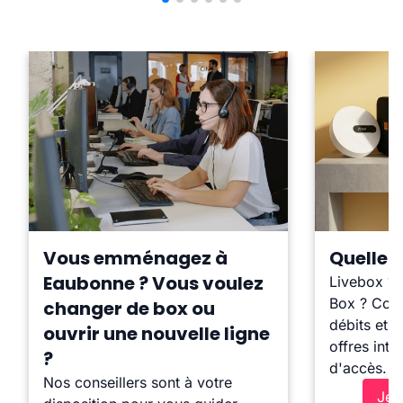
Vous emménagez à
Quelle b
Eaubonne ? Vous voulez
Livebox ?
Box ? Comp
changer de box ou
débits et l
ouvrir une nouvelle ligne
offres inte
?
d'accès.
Nos conseillers sont à votre
Je 