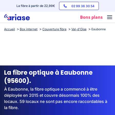
La fibre à partir de 22,99€
02 99 36 30 54
Bons plans
Accueil
Box internet
Couverture fibre
Val-d'Oise
Eaubonne
Box internet
Forfaits mobile
Téléphones
Streaming
La fibre optique à Eaubonne
(95600).
À Eaubonne, la fibre optique a commencé à être
déployée en 2015 et couvre désormais 100% des
locaux. 59 locaux ne sont pas encore raccordables à
la fibre.