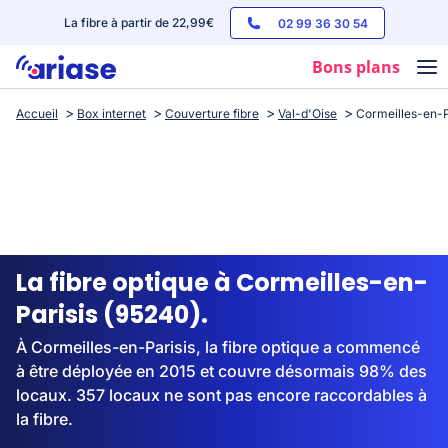
La fibre à partir de 22,99€
02 99 36 30 54
Bons plans
Accueil
Box internet
Couverture fibre
Val-d'Oise
Cormeilles-en-P
Box internet
Forfaits mobile
Téléphones
Streaming
La fibre optique à Cormeilles-en-
Parisis (95240).
À Cormeilles-en-Parisis, la fibre optique a commencé
à être déployée en 2015 et couvre désormais 98% des
locaux. 357 locaux ne sont pas encore raccordables à
la fibre.