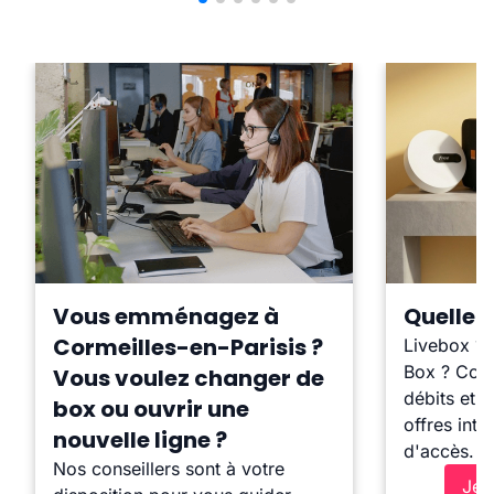
Vous emménagez à
Quelle b
Cormeilles-en-Parisis ?
Livebox ?
Box ? Comp
Vous voulez changer de
débits et l
box ou ouvrir une
offres inte
nouvelle ligne ?
d'accès.
Nos conseillers sont à votre
Je 