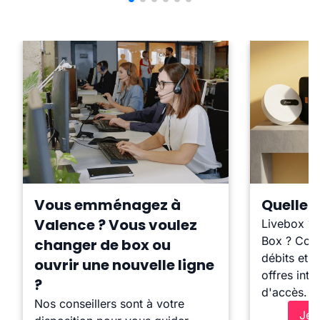
Vous emménagez à
Quelle b
Valence ? Vous voulez
Livebox ?
Box ? Comp
changer de box ou
débits et l
ouvrir une nouvelle ligne
offres inte
?
d'accès.
Nos conseillers sont à votre
Je 