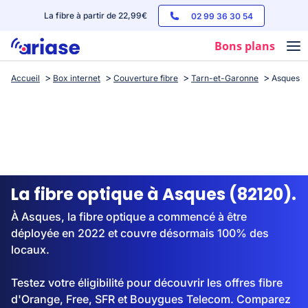
La fibre à partir de 22,99€
02 99 36 30 54
Bons plans
Accueil
Box internet
Couverture fibre
Tarn-et-Garonne
Asques
Box internet
Forfaits mobile
Téléphones
Streaming
La fibre optique à Asques (82120).
À Asques, la fibre optique a commencé à être
déployée en 2022 et couvre désormais 100% des
locaux.
Testez votre éligibilité pour découvrir les offres fibre
d'Orange, Free, SFR et Bouygues Telecom. Comparez