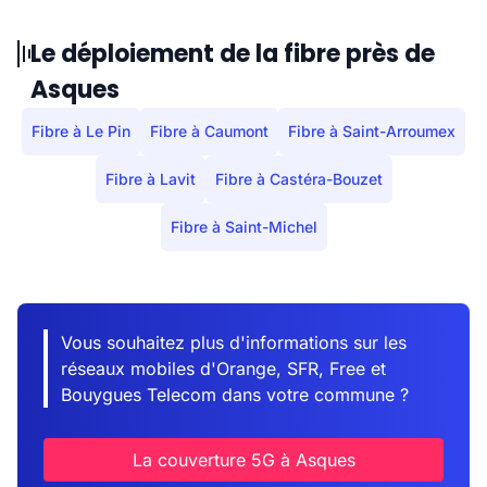
Le déploiement de la fibre près de
Asques
Fibre à Le Pin
Fibre à Caumont
Fibre à Saint-Arroumex
Fibre à Lavit
Fibre à Castéra-Bouzet
Fibre à Saint-Michel
Vous souhaitez plus d'informations sur les
réseaux mobiles d'Orange, SFR, Free et
Bouygues Telecom dans votre commune ?
La couverture 5G à Asques