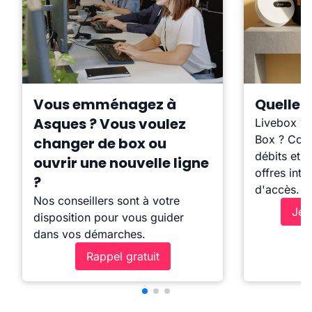
Vous emménagez à
Quelle b
Asques ? Vous voulez
Livebox ?
Box ? Comp
changer de box ou
débits et l
ouvrir une nouvelle ligne
offres inte
?
d'accès.
Nos conseillers sont à votre
Je 
disposition pour vous guider
dans vos démarches.
Rappel gratuit