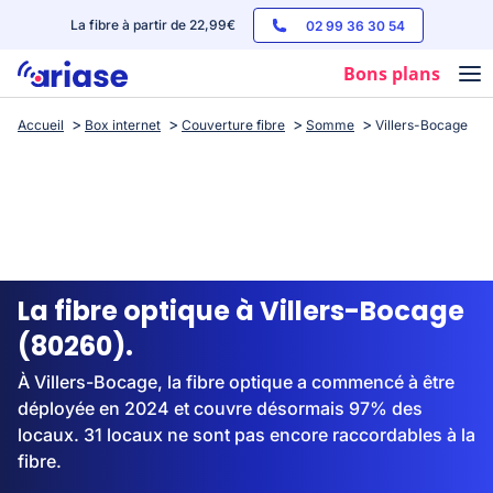
La fibre à partir de 22,99€
02 99 36 30 54
Bons plans
Accueil
Box internet
Couverture fibre
Somme
Villers-Bocage
Box internet
Forfaits mobile
Téléphones
Streaming
La fibre optique à Villers-Bocage
(80260).
À Villers-Bocage, la fibre optique a commencé à être
déployée en 2024 et couvre désormais 97% des
locaux. 31 locaux ne sont pas encore raccordables à la
fibre.