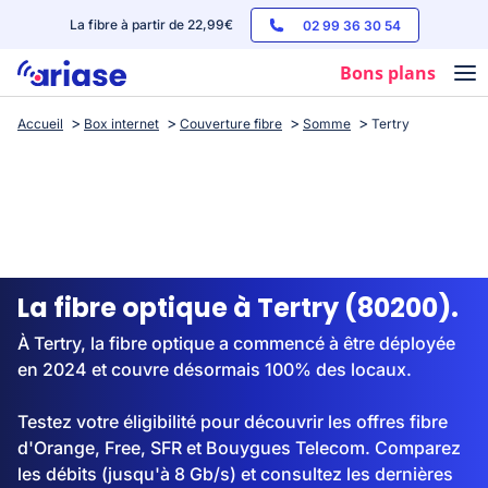
La fibre à partir de 22,99€
02 99 36 30 54
Bons plans
Accueil
Box internet
Couverture fibre
Somme
Tertry
Box internet
Forfaits mobile
Téléphones
Streaming
La fibre optique à Tertry (80200).
À Tertry, la fibre optique a commencé à être déployée
en 2024 et couvre désormais 100% des locaux.
Testez votre éligibilité pour découvrir les offres fibre
d'Orange, Free, SFR et Bouygues Telecom. Comparez
les débits (jusqu'à 8 Gb/s) et consultez les dernières