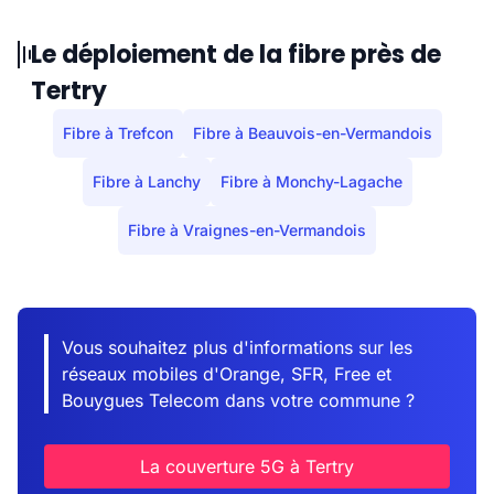
Le déploiement de la fibre près de
Tertry
Fibre à Trefcon
Fibre à Beauvois-en-Vermandois
Fibre à Lanchy
Fibre à Monchy-Lagache
Fibre à Vraignes-en-Vermandois
Vous souhaitez plus d'informations sur les
réseaux mobiles d'Orange, SFR, Free et
Bouygues Telecom dans votre commune ?
La couverture 5G à Tertry