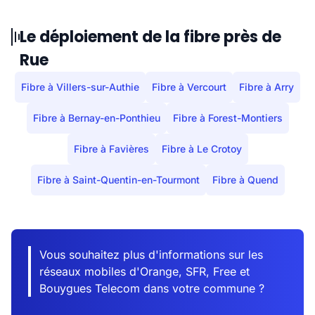
Le déploiement de la fibre près de
Rue
Fibre à Villers-sur-Authie
Fibre à Vercourt
Fibre à Arry
Fibre à Bernay-en-Ponthieu
Fibre à Forest-Montiers
Fibre à Favières
Fibre à Le Crotoy
Fibre à Saint-Quentin-en-Tourmont
Fibre à Quend
Vous souhaitez plus d'informations sur les
réseaux mobiles d'Orange, SFR, Free et
Bouygues Telecom dans votre commune ?