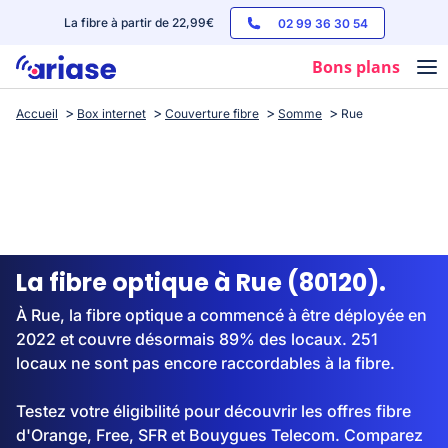
La fibre à partir de 22,99€
02 99 36 30 54
Bons plans
Accueil
Box internet
Couverture fibre
Somme
Rue
Box internet
Forfaits mobile
Téléphones
Streaming
La fibre optique à Rue (80120).
À Rue, la fibre optique a commencé à être déployée en
2022 et couvre désormais 89% des locaux. 251
locaux ne sont pas encore raccordables à la fibre.
Testez votre éligibilité pour découvrir les offres fibre
d'Orange, Free, SFR et Bouygues Telecom. Comparez