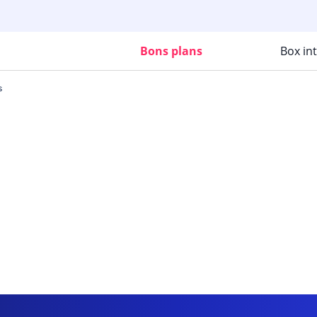
Bons plans
Box in
s