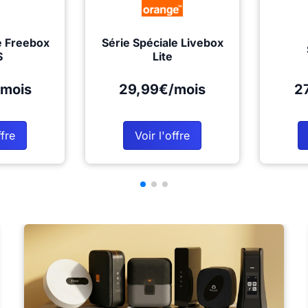
e Freebox
Série Spéciale Livebox
S
Lite
mois
29,99€/mois
2
ffre
Voir l'offre