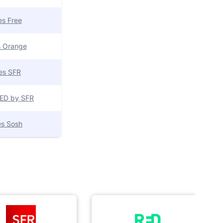
res Free
es Orange
res SFR
 RED by SFR
res Sosh