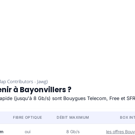
nir à Bayonvillers ?
s rapide (jusqu'à 8 Gb/s) sont Bouygues Telecom, Free et SFR
FIBRE OPTIQUE
DÉBIT MAXIMUM
BOX IN
om
oui
8 Gb/s
les offres Bo