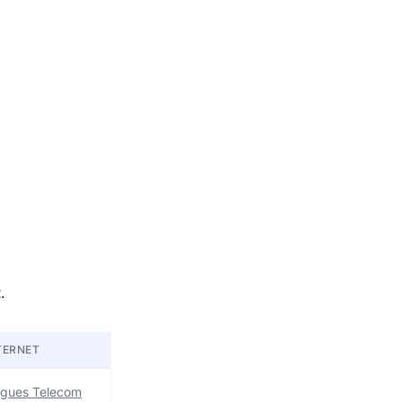
.
TERNET
uygues Telecom