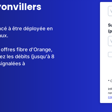
yonvillers
S
ncé à être déployée en
(p
aux.
s offres fibre d'Orange,
 les débits (jusqu'à 8
signalées à
* 
In
re
con