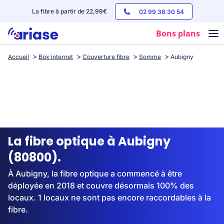
La fibre à partir de 22,99€
02 99 36 30 54
Bons plans
Accueil
Box internet
Couverture fibre
Somme
Aubigny
Box internet
Forfaits mobile
Téléphones
Streaming
La fibre optique à Aubigny
(80800).
À Aubigny, la fibre optique a commencé à être
déployée en 2018 et couvre désormais 100% des
locaux. 1 locaux ne sont pas encore raccordables à la
fibre.