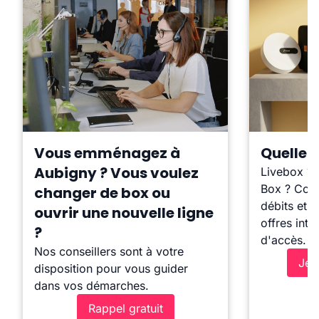
Vous emménagez à
Quelle b
Aubigny ? Vous voulez
Livebox ?
Box ? Comp
changer de box ou
débits et l
ouvrir une nouvelle ligne
offres inte
?
d'accès.
Nos conseillers sont à votre
Je 
disposition pour vous guider
dans vos démarches.
Rappel gratuit