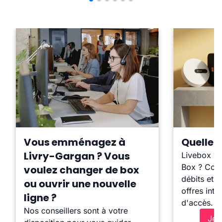
Vous emménagez à
Quelle b
Livry-Gargan ? Vous
Livebox ?
Box ? Comp
voulez changer de box
débits et l
ou ouvrir une nouvelle
offres inte
ligne ?
d'accès.
Nos conseillers sont à votre
Je 