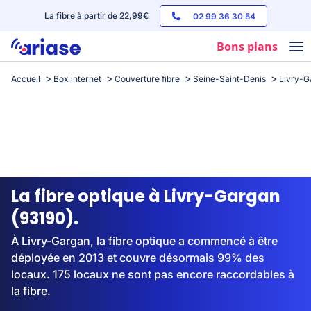
La fibre à partir de 22,99€
02 99 36 30 54
Bons plans
Accueil
Box internet
Couverture fibre
Seine-Saint-Denis
Livry-G
Box internet
Forfaits mobile
Téléphones
Streaming
La fibre optique à Livry-Gargan
(93190).
À Livry-Gargan, la fibre optique a commencé à être
déployée en 2013 et couvre désormais 99% des
locaux. 175 locaux ne sont pas encore raccordables à
la fibre.