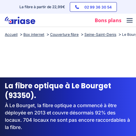
La fibre à partir de 22,99€
02 99 36 30 54
Bons plans
Accueil
Box internet
Couverture fibre
Seine-Saint-Denis
Le Bour
Box internet
Forfaits mobile
Téléphones
Streaming
La fibre optique à Le Bourget
(93350).
À Le Bourget, la fibre optique a commencé à être
déployée en 2013 et couvre désormais 92% des
locaux. 704 locaux ne sont pas encore raccordables à
la fibre.