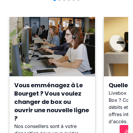
Vous emménagez à Le
Quelle b
Bourget ? Vous voulez
Livebox ?
Box ? Comp
changer de box ou
débits et l
ouvrir une nouvelle ligne
offres inte
?
d'accès.
Nos conseillers sont à votre
Je 