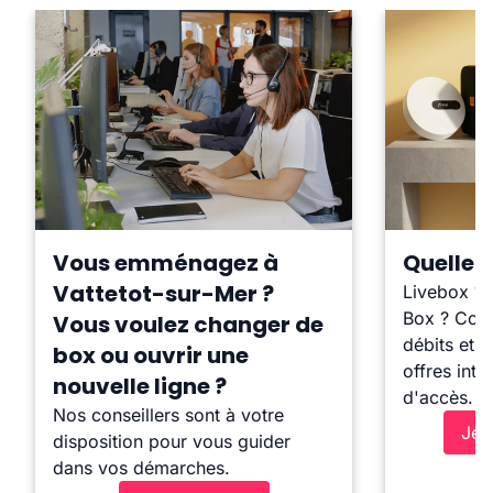
Vous emménagez à
Quelle b
Vattetot-sur-Mer ?
Livebox ?
Box ? Comp
Vous voulez changer de
débits et l
box ou ouvrir une
offres inte
nouvelle ligne ?
d'accès.
Nos conseillers sont à votre
Je 
disposition pour vous guider
dans vos démarches.