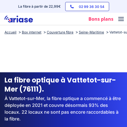
La fibre à partir de 22,99€
02 99 36 30 54
Bons plans
Accueil
Box internet
Couverture fibre
Seine-Maritime
Vattetot-s
Box internet
Forfaits mobile
Téléphones
Streaming
La fibre optique à Vattetot-sur-
Mer (76111).
À Vattetot-sur-Mer, la fibre optique a commencé à être
déployée en 2021 et couvre désormais 93% des
locaux. 22 locaux ne sont pas encore raccordables à
la fibre.