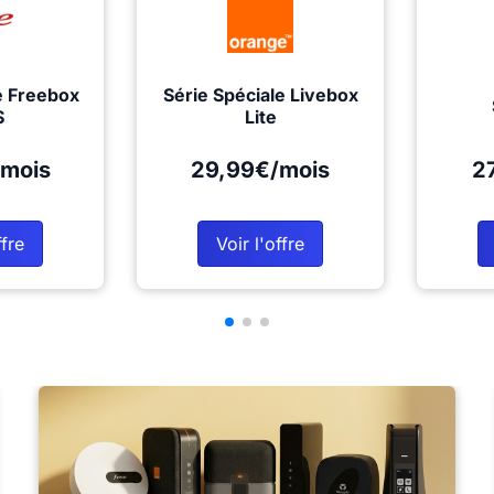
e Freebox
Série Spéciale Livebox
S
Lite
mois
29,99€/mois
2
ffre
Voir l'offre