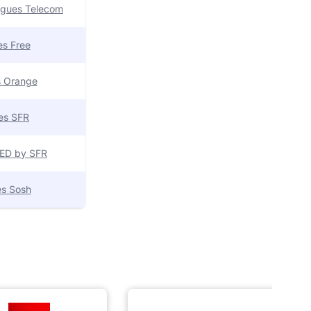
uygues Telecom
res Free
es Orange
res SFR
 RED by SFR
res Sosh