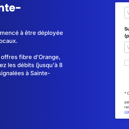
inte-
S
mmencé à être déployée
(p
ocaux.
s offres fibre d'Orange,
 les débits (jusqu'à 8
signalées à Sainte-
* 
In
re
con