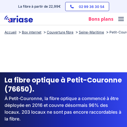
La fibre à partir de 22,99€
02 99 36 30 54
Bons plans
Accueil
Box internet
Couverture fibre
Seine-Maritime
Petit-Cou
Box internet
Forfaits mobile
Téléphones
Streaming
La fibre optique à Petit-Couronne
(76650).
À Petit-Couronne, la fibre optique a commencé à être
déployée en 2016 et couvre désormais 96% des
locaux. 203 locaux ne sont pas encore raccordables à
la fibre.