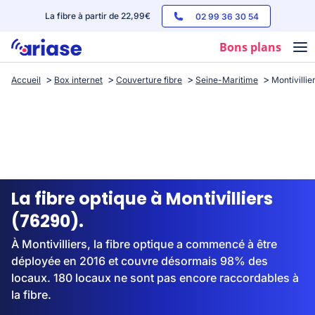
La fibre à partir de 22,99€
02 99 36 30 54
Bons plans
Accueil
Box internet
Couverture fibre
Seine-Maritime
Montivillie
Box internet
Forfaits mobile
Téléphones
Streaming
La fibre optique à Montivilliers
(76290).
À Montivilliers, la fibre optique a commencé à être
déployée en 2016 et couvre désormais 98% des
locaux. 180 locaux ne sont pas encore raccordables à
la fibre.