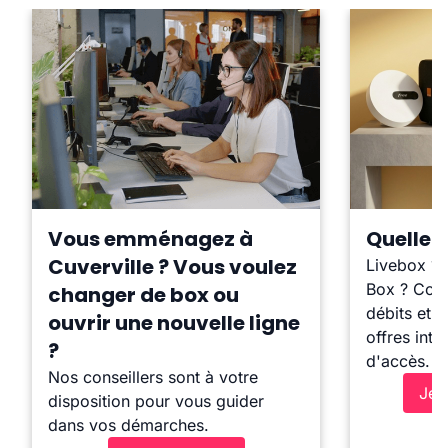
Vous emménagez à
Quelle b
Cuverville ? Vous voulez
Livebox ?
Box ? Comp
changer de box ou
débits et l
ouvrir une nouvelle ligne
offres inte
?
d'accès.
Nos conseillers sont à votre
Je 
disposition pour vous guider
dans vos démarches.