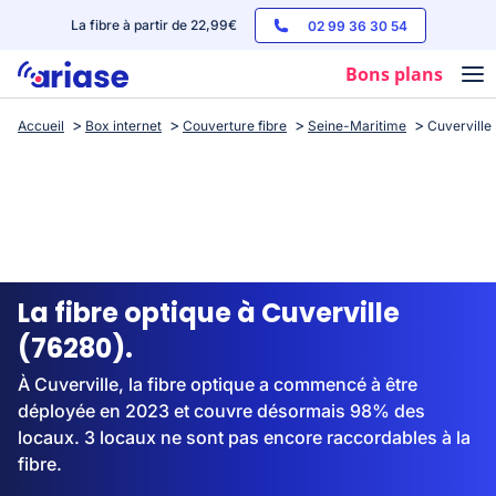
La fibre à partir de 22,99€
02 99 36 30 54
Bons plans
Accueil
Box internet
Couverture fibre
Seine-Maritime
Cuverville
Box internet
Forfaits mobile
Téléphones
Streaming
La fibre optique à Cuverville
(76280).
À Cuverville, la fibre optique a commencé à être
déployée en 2023 et couvre désormais 98% des
locaux. 3 locaux ne sont pas encore raccordables à la
fibre.