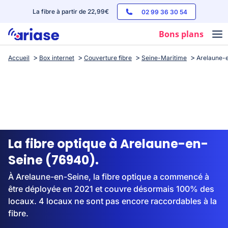
La fibre à partir de 22,99€
02 99 36 30 54
Bons plans
Accueil
Box internet
Couverture fibre
Seine-Maritime
Arelaune-
Box internet
Forfaits mobile
Téléphones
Streaming
La fibre optique à Arelaune-en-
Seine (76940).
À Arelaune-en-Seine, la fibre optique a commencé à
être déployée en 2021 et couvre désormais 100% des
locaux. 4 locaux ne sont pas encore raccordables à la
fibre.