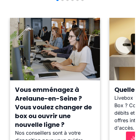
Vous emménagez à
Quelle b
Arelaune-en-Seine ?
Livebox ?
Box ? Comp
Vous voulez changer de
débits et l
box ou ouvrir une
offres inte
nouvelle ligne ?
d'accès.
Nos conseillers sont à votre
Je 