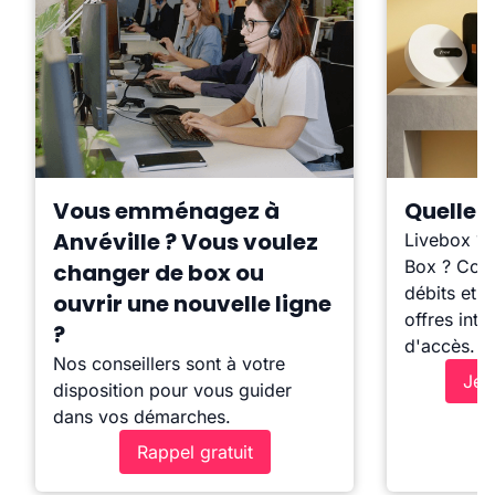
Vous emménagez à
Quelle b
Anvéville ? Vous voulez
Livebox ?
Box ? Comp
changer de box ou
débits et l
ouvrir une nouvelle ligne
offres inte
?
d'accès.
Nos conseillers sont à votre
Je 
disposition pour vous guider
dans vos démarches.
Rappel gratuit