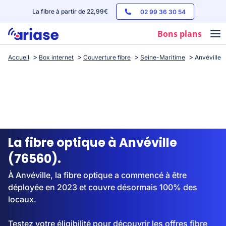
La fibre à partir de 22,99€
02 99 36 30 54
Bons plans
Accueil
Box internet
Couverture fibre
Seine-Maritime
Anvéville
Box internet
Forfaits mobile
Téléphones
Streaming
La fibre optique à Anvéville
(76560).
À Anvéville, la fibre optique a commencé à être
déployée en 2023 et couvre désormais 100% des
locaux.
Testez votre éligibilité pour découvrir les offres fibre