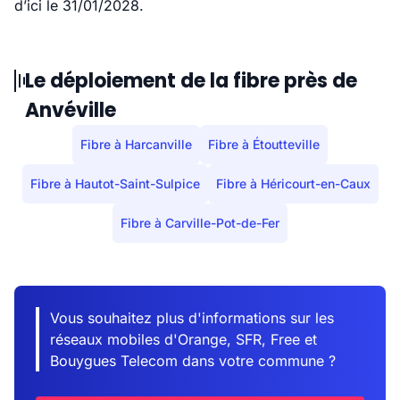
d’ici le 31/01/2028.
Le déploiement de la fibre près de
Anvéville
Fibre à Harcanville
Fibre à Étoutteville
Fibre à Hautot-Saint-Sulpice
Fibre à Héricourt-en-Caux
Fibre à Carville-Pot-de-Fer
Vous souhaitez plus d'informations sur les
réseaux mobiles d'Orange, SFR, Free et
Bouygues Telecom dans votre commune ?