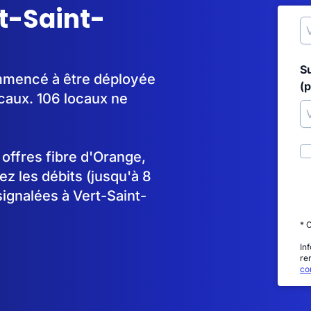
rt-Saint-
S
ommencé à être déployée
(p
caux. 106 locaux ne
s offres fibre d'Orange,
 les débits (jusqu'à 8
signalées à Vert-Saint-
* 
In
re
con