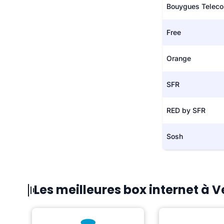
Bouygues Telec
Free
Orange
SFR
RED by SFR
Sosh
Les meilleures box internet à 