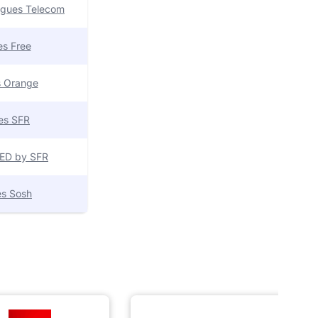
uygues Telecom
res Free
es Orange
res SFR
 RED by SFR
res Sosh