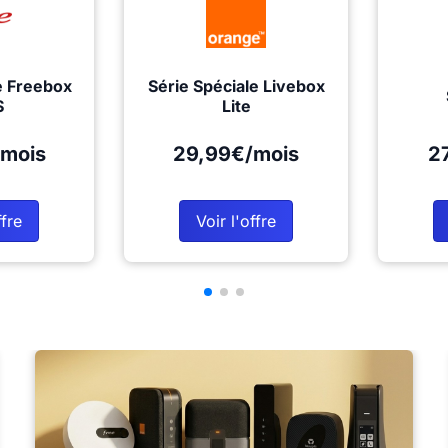
e Freebox
Série Spéciale Livebox
S
Lite
mois
29,99€/mois
2
ffre
Voir l'offre